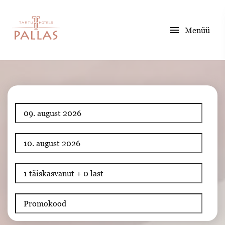
menu
Menüü