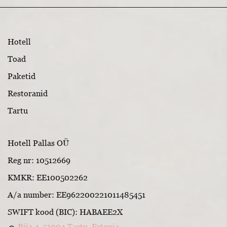
Hotell
Toad
Paketid
Restoranid
Tartu
Hotell Pallas OÜ
Reg nr: 10512669
KMKR: EE100502262
A/a number: EE962200221011485451
SWIFT kood (BIC): HABAEE2X
Riia 4, 51004 Tartu, Estonia