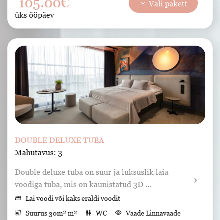
105.00€
keyboard_arrow_down
Vali pakett
liquor
Minibaar
Sussid
tv
Tv
key
Seif
shower
Dušš
üks ööpäev
DOUBLE DELUXE TUBA
Mahutavus: 3
Double deluxe tuba on suur ja luksuslik laia 
voodiga tuba, mis on kaunistatud 3D 
maalingutega. Kõik deluxe toad on maast laeni 
bed
Lai voodi või kaks eraldi voodit
akendega ning vaatega Tartu kesklinnale. 
photo_size_select_small
Suurus 30m² m²
wc
WC
visibility
Vaade Linnavaade