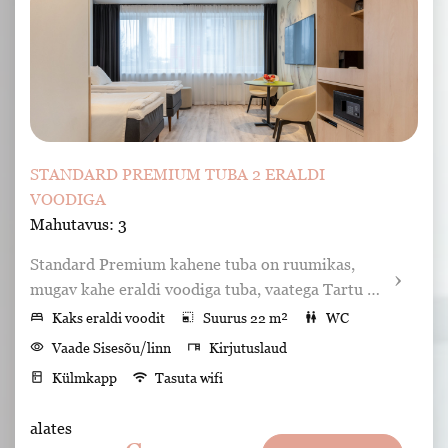
STANDARD PREMIUM TUBA 2 ERALDI
VOODIGA
Mahutavus: 3
Standard Premium kahene tuba on ruumikas, 
mugav kahe eraldi voodiga tuba, vaatega Tartu 
kesklinnale või vaiksesse sisehoovi.
bed
Kaks eraldi voodit
photo_size_select_small
Suurus 22 m²
wc
WC
visibility
Vaade Sisesõu/linn
desk
Kirjutuslaud
kitchen
Külmkapp
wifi
Tasuta wifi
Lemmikloomad ei ole lubatud
alates
smoke_free
Suitsetamine keelatud
Konditsioneer