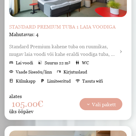
STANDARD PREMIUM TUBA 1 LAIA VOODIGA
Mahutavus: 4
Standard Premium kahene tuba on ruumikas, 
mugav laia voodi või kahe eraldi voodiga tuba, 
vaatega Tartu kesklinnale või vaiksesse sisehoovi.
bed
Lai voodi
photo_size_select_small
Suurus 22 m²
wc
WC
visibility
Vaade Sisesõu/linn
desk
Kirjutuslaud
kitchen
Külmkapp
local_parking
Limiteeritud
wifi
Tasuta wifi
Lemmikloomad ei ole lubatud
alates
smoke_free
Suitsetamine keelatud
Konditsioneer
105.00€
keyboard_arrow_down
Vali pakett
liquor
Minibaar
Sussid
Föön
tv
Tv
key
Seif
üks ööpäev
shower
Dušš