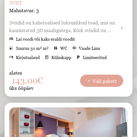
SVIIT
Mahutavus: 3
Sviidid on kahetoalised luksuslikud toad, mis on 
kaunistatud 3D maaligutega, Kõik sviidid on 
maast laeni akendega ning kauni vaatega Tartu 
bed
Lai voodi või kaks eraldi voodit
kesklinnale.
photo_size_select_small
Suurus 32 m² m²
wc
WC
visibility
Vaade Linn
desk
Kirjutuslaud
kitchen
Külmkapp
local_parking
Limiteeritud
wifi
Tasuta wifi
Lemmikloomad ei ole lubatud
alates
smoke_free
Suitsetamine keelatud
Konditsioneer
143.00€
keyboard_arrow_down
Vali pakett
liquor
Minibaar
bathtub
Vann
Hommikumantlid
üks ööpäev
Sussid
Föön
tv
Tv
key
Seif
shower
Dušš