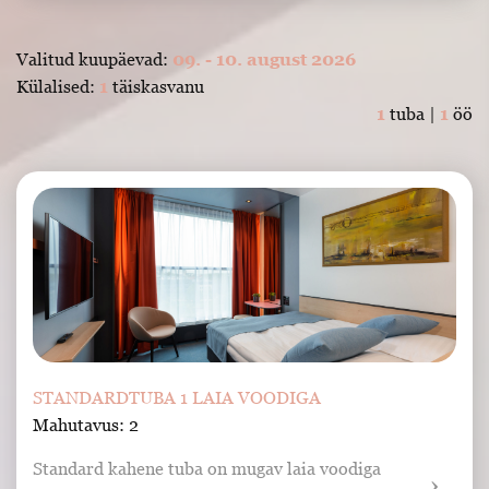
Valitud kuupäevad:
09. - 10. august 2026
Külalised:
1
täiskasvanu
1
tuba |
1
öö
STANDARDTUBA 1 LAIA VOODIGA
Mahutavus: 2
Standard kahene tuba on mugav laia voodiga 